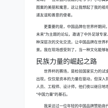
图案的美丽和寓意，这让我想起了我的祖
递友谊和善意的使者。
更重要的是，中国品牌在世界杯期间，
未来”为主题的论坛，邀请了中外足球专
种深层次的文化交流，让中国品牌在世界
景。我在现场感受到了，当一种文化能够
民族力量的崛起之路
世界杯的赛场，是检验国家实力的试
出现，仅仅是资本的力量在驱动，但深入
人员、工程师、设计师，他们夜以继日地攻
“中国力量”的基石。
我采访过一位年轻的中国品牌赞助商