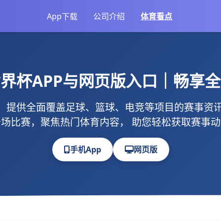
App下载
公司介绍
体育看点
世界杯
APP与网页版入口｜畅享
，提供全面覆盖足球、篮球、电竞等项目的赛事资讯
场比赛，聚焦热门体育内容， 助您轻松获取赛事
手机App
网页版