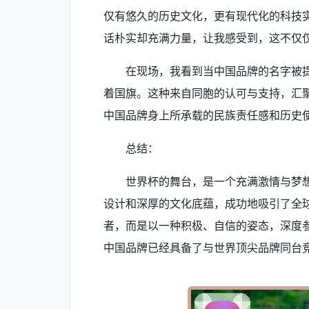
仅有悠久的历史文化，更有现代化的科技
话朴实却充满力量，让我感受到，这不仅
在现场，我看到当中国品牌的名字被
着国旗。这种来自同胞的认可与支持，汇
中国品牌身上所承载的民族责任感和历史
总结：
世界杯的舞台，是一个充满激情与梦
设计和深厚的文化底蕴，成功地吸引了全
者，而是以一种积极、自信的姿态，深度
中国品牌已经具备了与世界顶尖品牌同台