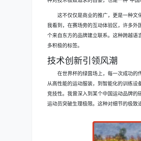
种对技术极致追求的自豪，也是一种“中国
这不仅仅是商业的推广，更是一种文
我看到，在赛场旁的互动体验区，许多外
个来自东方的品牌建立联系。这种跨越语
多积极的标签。
技术创新引领风潮
在世界杯的绿茵场上，每一次成功的
从高性能的运动服装，到智能化的训练设
竞技性。我曾深入到某个中国运动品牌的
运动员突破生理极限。这种对细节的极致