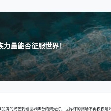
族力量能否征服世界！
族品牌的光芒刺破世界舞台的聚光灯，世界杯的赛场不再仅仅是