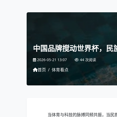
中国品牌搅动世界杯，民
2026-05-21 13:07
44 次阅读
首页
/
体育看点
当体育与科技的脉搏同频共振，当民