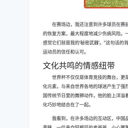
在赛场边，我还注意到许多球员在赛
的恢复方案，最大程度地减少伤病风险。一
感觉它们就是我的‘秘密武器’。”这句话
运动员的信任和认可。
文化共鸣的情感纽带
世界杯不仅仅是体育竞技的舞台，更
化元素，与来自世界各地的球迷产生了强
国传统节日里的舞狮动作，他的脸上洋溢
化巧妙地结合在了一起。
我看到，在许多场边的互动区，中国
青睐。一位来自阿根廷的老爷爷，小心翼