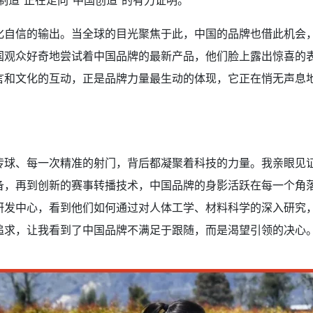
制造”正在走向“中国创造”的有力证明。
化自信的输出。当全球的目光聚焦于此，中国的品牌也借此机会
国观众好奇地尝试着中国品牌的最新产品，他们脸上露出惊喜的表
言和文化的互动，正是品牌力量最生动的体现，它正在悄无声息地
传球、每一次精准的射门，背后都凝聚着科技的力量。我亲眼见
备，再到创新的赛事转播技术，中国品牌的身影活跃在每一个角
研发中心，看到他们如何通过对人体工学、材料科学的深入研究
追求，让我看到了中国品牌不满足于跟随，而是渴望引领的决心