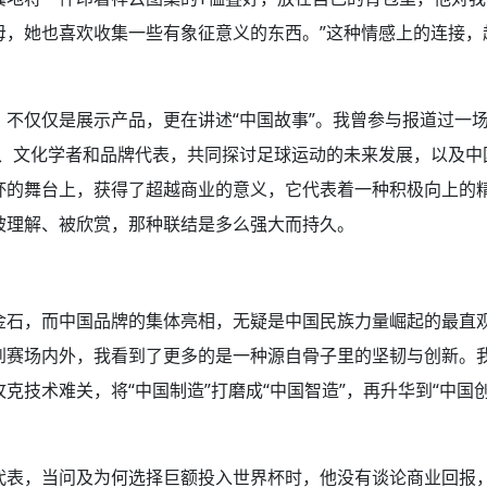
母，她也喜欢收集一些有象征意义的东西。”这种情感上的连接，
不仅仅是展示产品，更在讲述“中国故事”。我曾参与报道过一
家、文化学者和品牌代表，共同探讨足球运动的未来发展，以及中
杯的舞台上，获得了超越商业的意义，它代表着一种积极向上的
被理解、被欣赏，那种联结是多么强大而持久。
金石，而中国品牌的集体亮相，无疑是中国民族力量崛起的最直
到赛场内外，我看到了更多的是一种源自骨子里的坚韧与创新。
克技术难关，将“中国制造”打磨成“中国智造”，再升华到“中国
代表，当问及为何选择巨额投入世界杯时，他没有谈论商业回报，