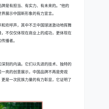
牌是有担当、有实力、有未来的。”他的
世界展示中国新形象的有力宣言。
声和欢呼声，其中不乏中国球迷激动地挥舞
量，不仅仅体现在商业上的成功，更体现在
和传播者。
和深刻的内涵。它们以先进的技术、独特的
前一亮的创意展示，中国品牌不再是旁观
，更是一次民族力量的有力彰显，它证明了