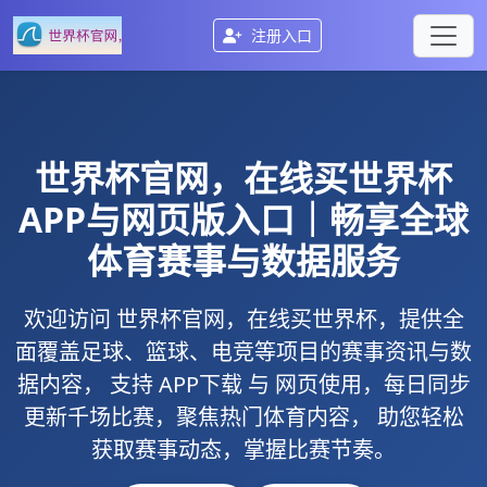
注册入口
世界杯官网，在线买世界杯
APP与网页版入口｜畅享全球
体育赛事与数据服务
欢迎访问
世界杯官网，在线买世界杯
，提供全
面覆盖足球、篮球、电竞等项目的赛事资讯与数
据内容， 支持
APP下载
与
网页使用
，每日同步
更新千场比赛，聚焦热门体育内容， 助您轻松
获取赛事动态，掌握比赛节奏。