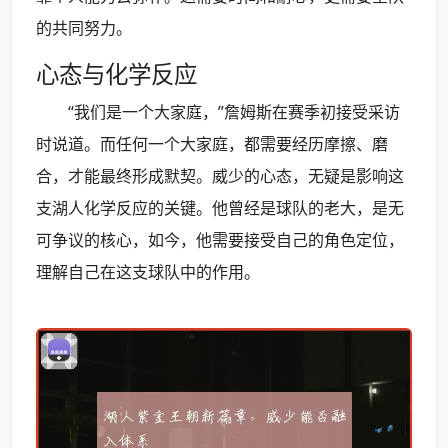
的共同努力。
心态与化学反应
“我们是一个大家庭，”詹姆斯在赛季初接受采访
时说道。而任何一个大家庭，都需要经历摩擦、磨
合，才能最终形成默契。威少的心态，无疑是影响这
支湖人化学反应的关键。他曾经是球队的老大，是无
可争议的核心，如今，他需要接受自己的角色定位，
理解自己在这支球队中的作用。