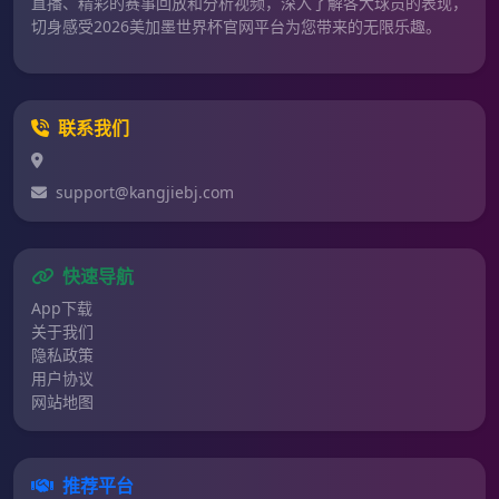
直播、精彩的赛事回放和分析视频，深入了解各大球员的表现，
切身感受2026美加墨世界杯官网平台为您带来的无限乐趣。
联系我们
support@kangjiebj.com
快速导航
App下载
关于我们
隐私政策
用户协议
网站地图
推荐平台