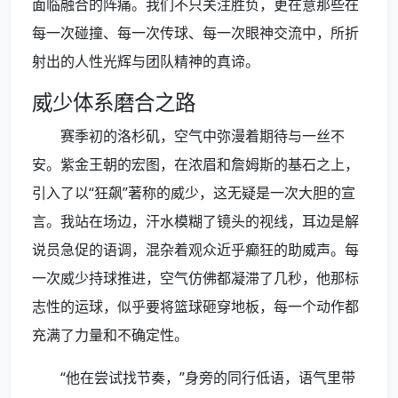
面临融合的阵痛。我们不只关注胜负，更在意那些在
每一次碰撞、每一次传球、每一次眼神交流中，所折
射出的人性光辉与团队精神的真谛。
威少体系磨合之路
赛季初的洛杉矶，空气中弥漫着期待与一丝不
安。紫金王朝的宏图，在浓眉和詹姆斯的基石之上，
引入了以“狂飙”著称的威少，这无疑是一次大胆的宣
言。我站在场边，汗水模糊了镜头的视线，耳边是解
说员急促的语调，混杂着观众近乎癫狂的助威声。每
一次威少持球推进，空气仿佛都凝滞了几秒，他那标
志性的运球，似乎要将篮球砸穿地板，每一个动作都
充满了力量和不确定性。
“他在尝试找节奏，”身旁的同行低语，语气里带