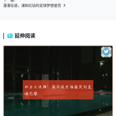
漫漫征途，浦和红钻的足球梦想是否
延伸阅读