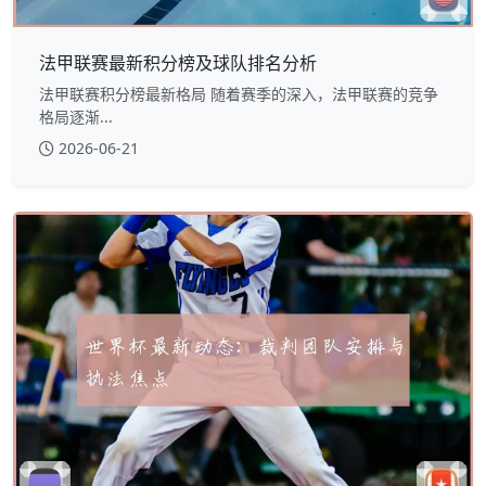
法甲联赛最新积分榜及球队排名分析
法甲联赛积分榜最新格局 随着赛季的深入，法甲联赛的竞争
格局逐渐...
2026-06-21