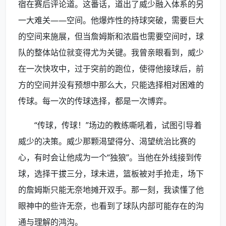
宿在赛后评论道。这番话，道出了威少融入体系的另
一大难关——空间。他爆炸性的持球突破，需要巨大
的空间来施展，但当詹姆斯和浓眉也需要空间时，球
队的整体站位就变得尤为关键。我曾亲眼看到，威少
在一次快攻中，过于突前的跑位，使得他接球后，前
方的空间并没有预想中那么大，只能选择相对困难的
传球。每一次的传球选择，都是一次博弈。
“传球，传球！”场边的教练嘶吼着，试图引导着
威少的决策。威少那颗渴望得分、渴望统治比赛的
心，有时会让他成为一个“独狼”。当他在外线接到传
球，选择干拔三分，球未进，篮板被对手抢走，场下
的詹姆斯只能无奈地摊开双手。那一刻，我读懂了他
眼神中的些许无奈，也看到了球队内部可能存在的沟
通与理解的鸿沟。