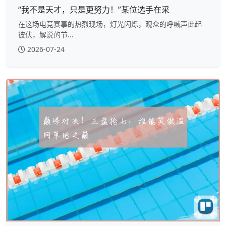
“我不是天才，只是更努力！”某位选手在采
在这场电竞赛事的热烈现场，灯光闪烁，观众的呼喊声此起
彼伏，解说的节...
2026-07-24