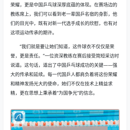
荣耀，更是中国乒乓球深厚底蕴的体现。在赛场边的
教练席上，我们可以看到老一辈国乒名宿的身影，他
们的目光中，既有对新一代选手成长的欣慰，也有对
这项运动传承的期许。
“我们就是要让她们知道，这件球衣不仅仅是荣
誉，更是责任。”一位资深教练在赛后接受简短采访时
说道。这句话，道出了中国乒乓球成功的关键——强
大的传承和延续。每一代国乒人都肩负着将这份荣耀
和精神发扬光大的使命，她们不仅在技术上精益求
精，更在思想上秉承着“为国争光”的信念。