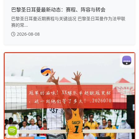
巴黎圣日耳曼最新动态：赛程、阵容与转会
巴黎圣日耳曼近期赛程与关键战况 巴黎圣日耳曼作为法甲联
赛的常...
2026-08-08