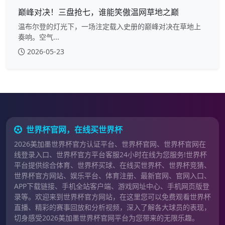
巅峰对决！三盘抢七，谁能笑傲温网草地之巅
温布尔登的灯光下，一场注定载入史册的巅峰对决在草地上
奏响。空气...
2026-05-23
世界杯官网，在线买世界杯
2026美加墨世界杯官方认证平台、世界杯官网、世界杯官网在
线登录入口、世界杯官方平台客服24小时在线为您服务!世界杯
平台提供综合体育、世界杯买球、在线买世界杯、世界杯竞猜、
世界杯官方网站、娱乐平台、体育注册、最新官网、官网入口、
APP下载链接、手机全站客户端、游戏网址中心、手机网页版登
录等。欢迎来到世界杯官方网站，在这里您可以免费观看世界杯
直播、精彩的赛事回放和分析视频，深入了解各大球员的表现，
切身感受2026美加墨世界杯官网平台为您带来的无限乐趣。