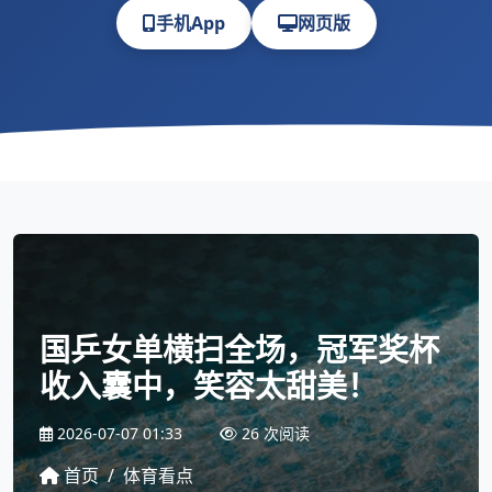
手机App
网页版
国乒女单横扫全场，冠军奖杯
收入囊中，笑容太甜美！
2026-07-07 01:33
26 次阅读
首页
/
体育看点