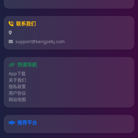
联系我们
support@kangjiebj.com
快速导航
App下载
关于我们
隐私政策
用户协议
网站地图
推荐平台