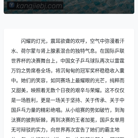
闪耀的灯光，震耳欲聋的欢呼，空气中弥漫着汗
水、荷尔蒙与肾上腺素混合的独特气息。在国际乒联
世界杯的决赛舞台上，中国女子乒乓球队再次以雷霆
万钧之势席卷全场，将沉甸甸的冠军奖杯稳稳收入囊
中。她们的笑容，如同赛场上最耀眼的光芒，纯粹而
又甜美，映照着无数个日夜的艰辛与荣耀。这不仅仅
是一场胜利，更是一场关于坚持、关于传承、关于中
国乒乓力量的精彩绝唱。从小组赛的势如破竹，到淘
汰赛的披荆斩棘，再到决赛的王者加冕，国乒女单用
无可辩驳的实力，向世界再次宣告了她们的霸主地