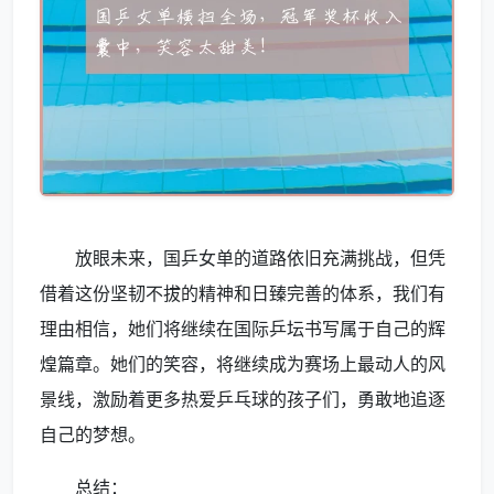
放眼未来，国乒女单的道路依旧充满挑战，但凭
借着这份坚韧不拔的精神和日臻完善的体系，我们有
理由相信，她们将继续在国际乒坛书写属于自己的辉
煌篇章。她们的笑容，将继续成为赛场上最动人的风
景线，激励着更多热爱乒乓球的孩子们，勇敢地追逐
自己的梦想。
总结：