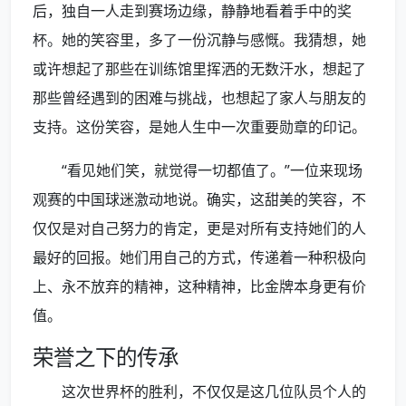
后，独自一人走到赛场边缘，静静地看着手中的奖
杯。她的笑容里，多了一份沉静与感慨。我猜想，她
或许想起了那些在训练馆里挥洒的无数汗水，想起了
那些曾经遇到的困难与挑战，也想起了家人与朋友的
支持。这份笑容，是她人生中一次重要勋章的印记。
“看见她们笑，就觉得一切都值了。”一位来现场
观赛的中国球迷激动地说。确实，这甜美的笑容，不
仅仅是对自己努力的肯定，更是对所有支持她们的人
最好的回报。她们用自己的方式，传递着一种积极向
上、永不放弃的精神，这种精神，比金牌本身更有价
值。
荣誉之下的传承
这次世界杯的胜利，不仅仅是这几位队员个人的