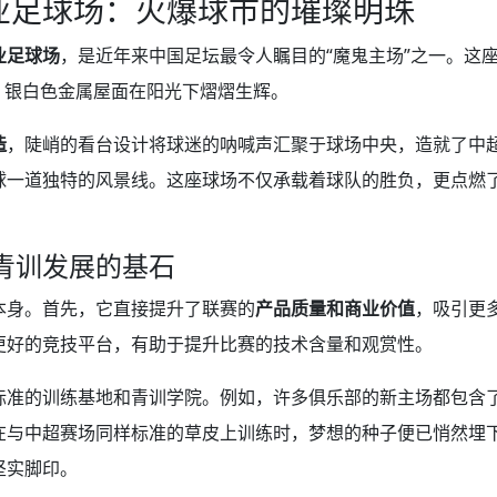
业足球场：火爆球市的璀璨明珠
业足球场
，是近年来中国足坛最令人瞩目的“魔鬼主场”之一。这
，银白色金属屋面在阳光下熠熠生辉。
造
，陡峭的看台设计将球迷的呐喊声汇聚于球场中央，造就了中
球一道独特的风景线。这座球场不仅承载着球队的胜负，更点燃了
青训发展的基石
本身。首先，它直接提升了联赛的
产品质量和商业价值
，吸引更
更好的竞技平台，有助于提升比赛的技术含量和观赏性。
标准的训练基地和青训学院。例如，许多俱乐部的新主场都包含
在与中超赛场同样标准的草皮上训练时，梦想的种子便已悄然埋
坚实脚印。