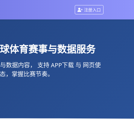
注册入口
全球体育赛事与数据服务
与数据内容， 支持
APP下载
与
网页使
动态，掌握比赛节奏。