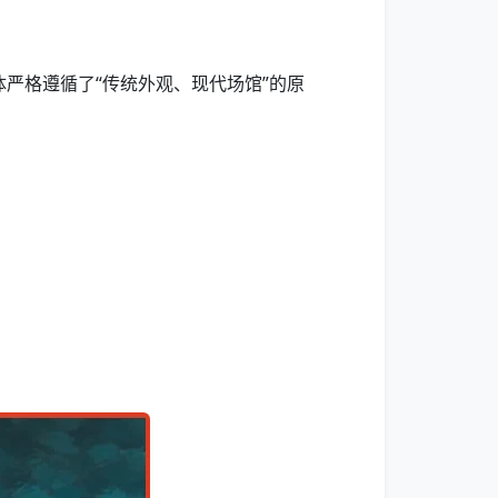
严格遵循了“传统外观、现代场馆”的原