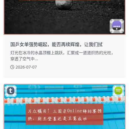
国乒女单强势崛起，能否再续辉煌，让我们拭
灯光在冰冷的水晶顶棚上跳跃，汇聚成一道道炽热的光柱，
穿透了空气中...
2026-07-07