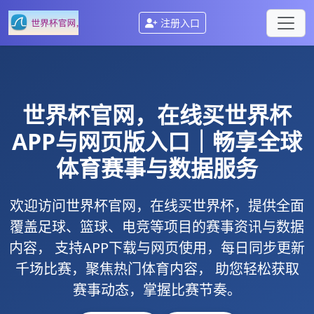
注册入口
世界杯官网，在线买世界杯
APP与网页版入口｜畅享全球
体育赛事与数据服务
欢迎访问
世界杯官网，在线买世界杯
，提供全面
覆盖足球、篮球、电竞等项目的赛事资讯与数据
内容， 支持
APP下载
与
网页使用
，每日同步更新
千场比赛，聚焦热门体育内容， 助您轻松获取
赛事动态，掌握比赛节奏。