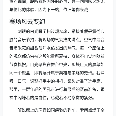
负的瞬间，聆听赛场内外的心声，并一同回味这场无
与伦比的体验，因为下一站，依旧等你来战！
赛场风云变幻
刺眼的白光瞬间扫过观众席，紧接着便是震彻心
脏的音乐节拍，将现场的气氛推向沸点。空气中混合
着爆米花的甜香与汗水蒸发出的热气，每一个座位上
的观众都仿佛被这股能量所裹挟，身体不自觉地随着
节奏摇摆。目光聚焦在舞台中央，那块巨大的屏幕如
同一个魔盒，即将展开属于英雄与策略的史诗。我深
吸一口气，调整好手中的相机，镜头对准了选手席，
那里，一群年轻的面孔正进行着最后的赛前准备，眼
神中闪烁着的是自信，也藏着不易察觉的紧张。
解说席上的声音如同疾驰的列车，瞬间点燃了全