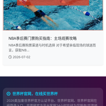
NBA季后赛门票购买指南：主场观赛攻略
NBA季后赛购票渠道与时机选择 对于希望亲临现场的球迷而
言，获取NB...
2026-07-02
世界杯官网，在线买世界杯
2026美加墨世界杯官方认证平台、世界杯官网、世界杯官网在
线登录入口、世界杯官方平台客服24小时在线为您服务!世界杯