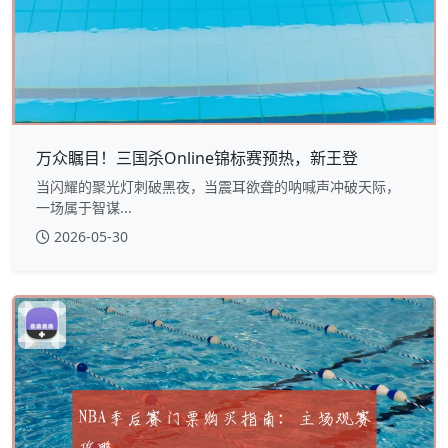
万众瞩目！三国杀Online锦标赛预热，新王登
当闪耀的聚光灯刺破黑夜，当震耳欲聋的呐喊声冲破天际，
一场属于智谋...
2026-05-30