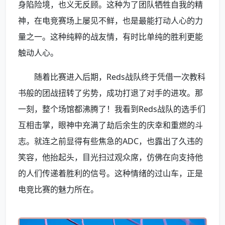
身陷险境，也义无反顾。这种为了团队牺牲自我的精
神，在电竞赛场上屡见不鲜，也是最能打动人心的力
量之一。这种纯粹的战友情，有时比单纯的胜利更能
触动人心。
随着比赛进入后期，Reds战队终于凭借一次教科
书般的团战扭转了劣势，成功打退了对手的进攻。那
一刻，整个场馆都沸腾了！我看到Reds战队的选手们
互相击掌，眼神中充满了劫后余生的庆幸和重燃的斗
志。就连之前显得有些焦急的ADC，也露出了久违的
笑容，他抬起头，目光扫过观众席，仿佛在向支持他
的人们传递着胜利的信号。这种情绪的过山车，正是
电竞比赛的魅力所在。