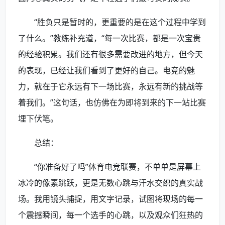
“胜负只是暂时的，更重要的是在这个过程中学到
了什么。”教练补充道，“每一次比赛，都是一次宝贵
的经验积累。我们还有很多需要改进的地方，但今天
的表现，已经让我们看到了更好的自己。电竞的魅
力，就在于它永远有下一场比赛，永远有新的挑战等
着我们。”这句话，也仿佛在为即将到来的下一站比赛
埋下伏笔。
总结：
“你准备好了吗”体育电竞联赛，不单单是屏幕上
冰冷的像素跳跃，更是无数心跳与汗水交织的真实战
场。我用镜头捕捉，用文字记录，试图将现场的每一
个震撼瞬间，每一个选手的心跳，以及观众们狂热的