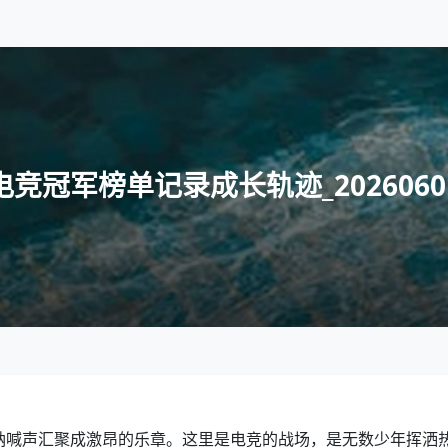
冠军榜单记录成长轨迹_202606011
呐喊声汇聚成激昂的乐章。这里是电竞的战场，是无数少年挥洒