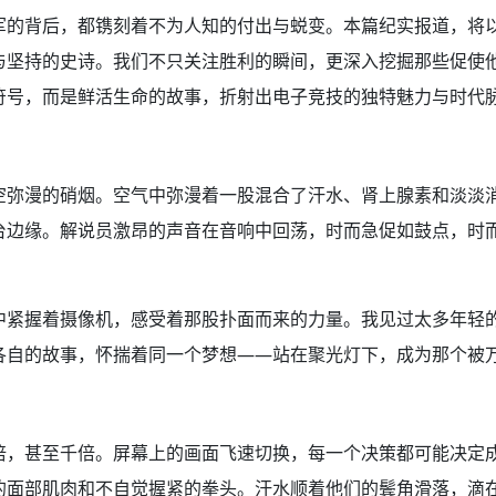
军的背后，都镌刻着不为人知的付出与蜕变。本篇纪实报道，将
与坚持的史诗。我们不只关注胜利的瞬间，更深入挖掘那些促使
符号，而是鲜活生命的故事，折射出电子竞技的独特魅力与时代
空弥漫的硝烟。空气中弥漫着一股混合了汗水、肾上腺素和淡淡
台边缘。解说员激昂的声音在音响中回荡，时而急促如鼓点，时
中紧握着摄像机，感受着那股扑面而来的力量。我见过太多年轻
自的故事，怀揣着同一个梦想——站在聚光灯下，成为那个被万
倍，甚至千倍。屏幕上的画面飞速切换，每一个决策都可能决定
的面部肌肉和不自觉握紧的拳头。汗水顺着他们的鬓角滑落，滴