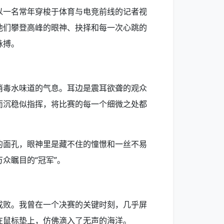
以一名常年穿梭于体育与电竞前线的记者视
他们攀登高峰的眼神、抉择和每一次心跳的
脉搏。
消毒水味道的气息。耳边是震耳欲聋的观众
而沉稳似指挥，将比赛的每一个细微之处都
的面孔，眼神里是藏不住的憧憬和一丝不易
众瞩目的“冠军”。
成败。我曾在一个决赛的关键时刻，几乎屏
在鼠标垫上，仿佛滴入了无声的海洋。